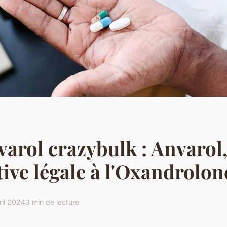
varol crazybulk : Anvarol
tive légale à l'Oxandrolon
ril 2024
3 min de lecture