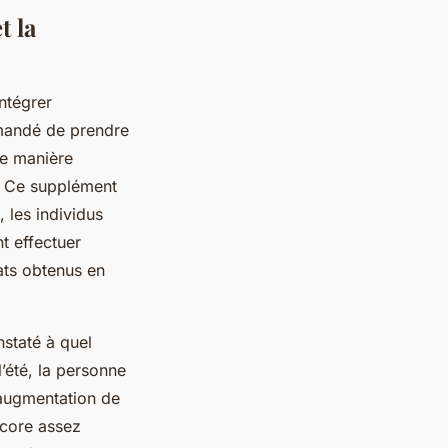
t la
intégrer
mmandé de prendre
ne manière
n. Ce supplément
 les individus
t effectuer
tats obtenus en
nstaté à quel
l’été, la personne
’augmentation de
ncore assez