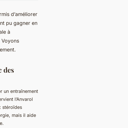
ermis d’améliorer
ont pu gagner en
ale à
s. Voyons
nement.
c des
er un entraînement
ervient l’Anvarol
x stéroïdes
gie, mais il aide
e.