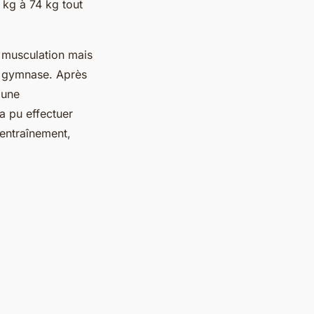
 kg à 74 kg tout
a musculation mais
en gymnase. Après
 une
a pu effectuer
’entraînement,