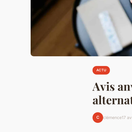
ACTU
Avis an
alterna
C
clémence
17 av