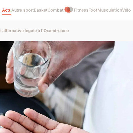
Actu
Autre sport
Basket
Combat
Fitness
Foot
Musculation
Vélo
e alternative légale à l'Oxandrolone