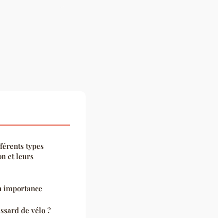
fférents types
on et leurs
on importance
ssard de vélo ?