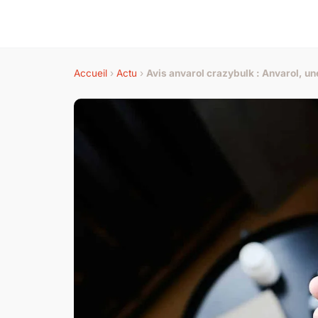
Accueil
›
Actu
›
Avis anvarol crazybulk : Anvarol, un