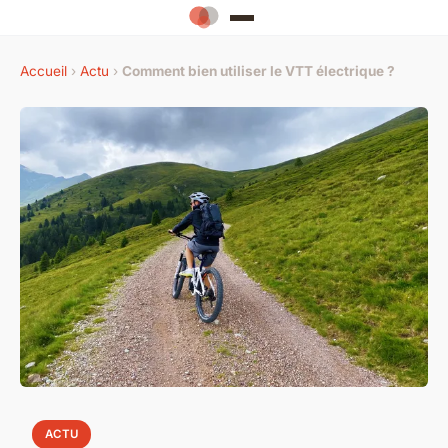
Accueil
›
Actu
›
Comment bien utiliser le VTT électrique ?
ACTU