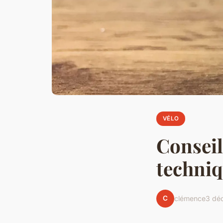
VÉLO
Conseil
techniq
C
clémence
3 dé