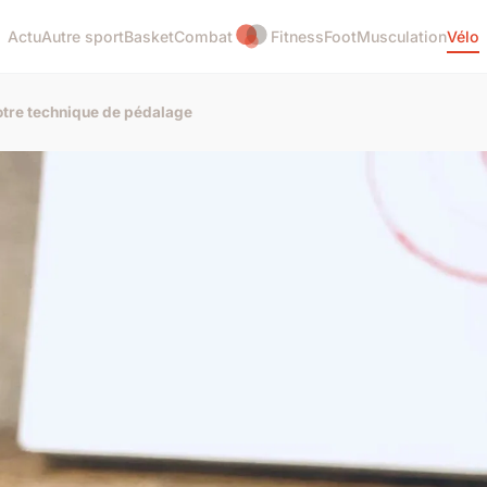
Actu
Autre sport
Basket
Combat
Fitness
Foot
Musculation
Vélo
otre technique de pédalage