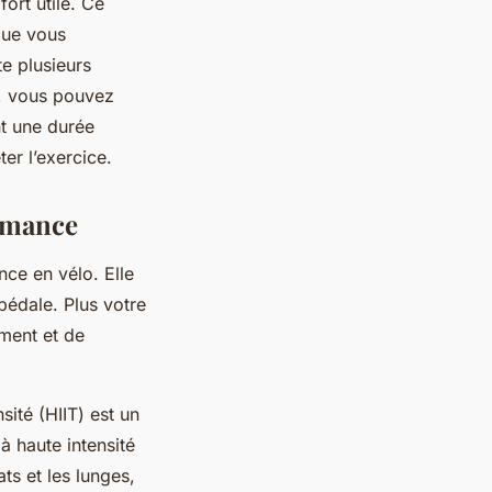
fort utile. Ce
que vous
e plusieurs
e, vous pouvez
t une durée
er l’exercice.
ormance
ce en vélo. Elle
édale. Plus votre
ment et de
sité (HIIT) est un
à haute intensité
ts et les lunges,