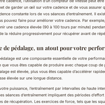
re cadence, l’utilisation d’un compteur de vitesse peut être 
et de garder un œil sur votre cadence et de vous assurer 
ence constante lors de vos séances d’entraînement. Il exist
us pouvez faire pour améliorer votre cadence. Par exempl
nir une cadence élevée (90 à 100 tours par minute) pendan
de la réduire progressivement pour récupérer avant de répét
e de pédalage, un atout pour votre perf
édalage est une composante essentielle de votre performan
e que vous êtes capable de produire avec chaque coup de p
lage est élevée, plus vous êtes capable d’accélérer rapide
esse élevée sur une longue distance.
tre puissance, l’entraînement par intervalles de haute inten
Ces séances d’entraînement impliquent des périodes d’effort 
s de récupération. Les exercices de force, tels que les squa