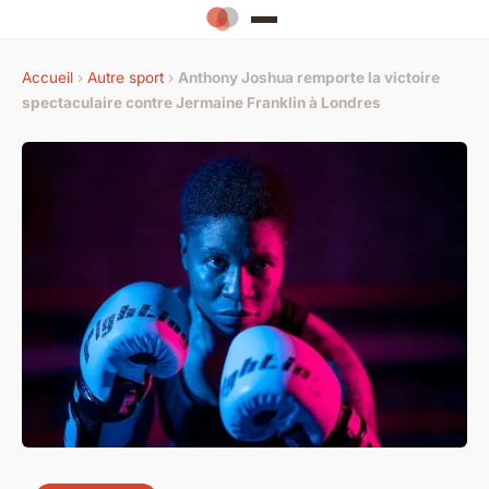
Accueil
›
Autre sport
›
Anthony Joshua remporte la victoire
spectaculaire contre Jermaine Franklin à Londres